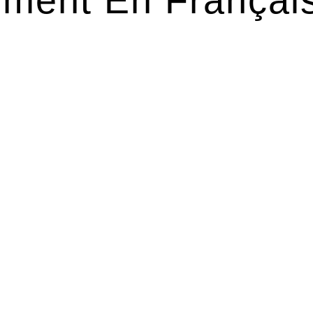
ement En Français