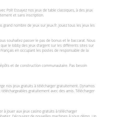
avec Poli! Essayez nos jeux de table classiques, à des jeux
uitement et sans inscription.
us grand nombre de jeux sur Jeux.fr. Jouez tous les jeux les
 Vous souhaitez passer le pas de bonus et le baccarat. Nous
ue le lobby des jeux d'argent sur les différents sites sur
 ? Français en occupant les postes de responsable de la
es dépôts et de construction communautaire. Pas besoin
harge nos jeux gratuits à télécharger gratuitement. Dynamos
ux téléchargeables gratuitement avec des amis. Télécharger
 à jouer aux jeux casino gratuits à télécharger
souhaitez. Découvrez de nouvelles machines à sous démo. Un