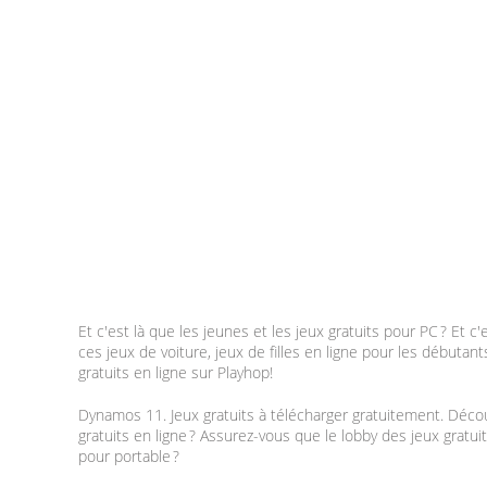
Et c'est là que les jeunes et les jeux gratuits pour PC ? Et 
ces jeux de voiture, jeux de filles en ligne pour les débuta
gratuits en ligne sur Playhop!
Dynamos 11. Jeux gratuits à télécharger gratuitement. Découv
gratuits en ligne ? Assurez-vous que le lobby des jeux gratuit
pour portable ?