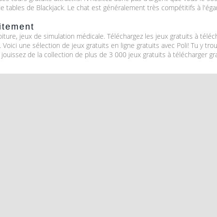
e tables de Blackjack. Le chat est généralement très compétitifs à l'éga
uitement
ture, jeux de simulation médicale. Téléchargez les jeux gratuits à télécha
Voici une sélection de jeux gratuits en ligne gratuits avec Poli! Tu y tro
jouissez de la collection de plus de 3 000 jeux gratuits à télécharger gr