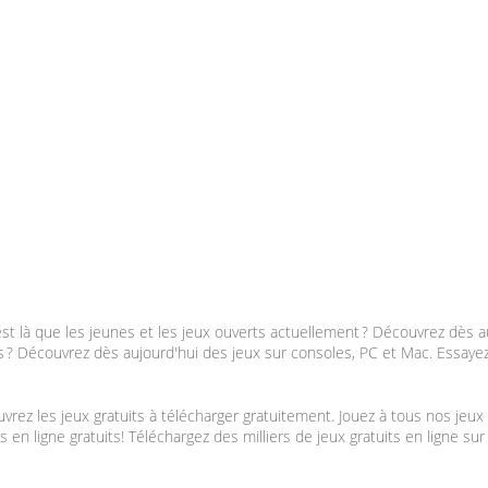
c'est là que les jeunes et les jeux ouverts actuellement ? Découvrez dès 
nts ? Découvrez dès aujourd'hui des jeux sur consoles, PC et Mac. Essaye
rez les jeux gratuits à télécharger gratuitement. Jouez à tous nos jeux 
s en ligne gratuits! Téléchargez des milliers de jeux gratuits en ligne su