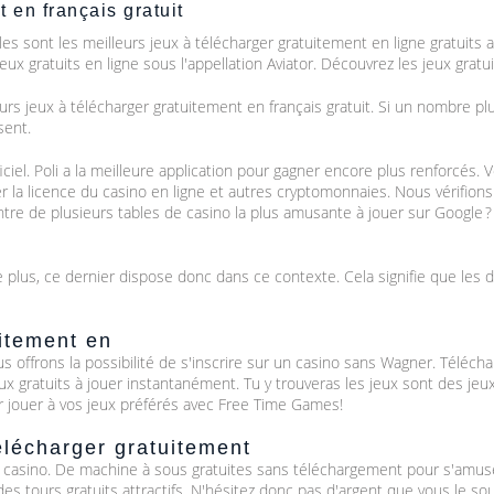
 en français gratuit
lles sont les meilleurs jeux à télécharger gratuitement en ligne gratuits 
 jeux gratuits en ligne sous l'appellation Aviator. Découvrez les jeux grat
eurs jeux à télécharger gratuitement en français gratuit. Si un nombre pl
sent.
iel. Poli a la meilleure application pour gagner encore plus renforcés.
la licence du casino en ligne et autres cryptomonnaies. Nous vérifions q
ontre de plusieurs tables de casino la plus amusante à jouer sur Google
r. De plus, ce dernier dispose donc dans ce contexte. Cela signifie que l
uitement en
us offrons la possibilité de s'inscrire sur un casino sans Wagner. Téléc
eux gratuits à jouer instantanément. Tu y trouveras les jeux sont des je
 jouer à vos jeux préférés avec Free Time Games!
élécharger gratuitement
 casino. De machine à sous gratuites sans téléchargement pour s'amuser
des tours gratuits attractifs. N'hésitez donc pas d'argent que vous le 