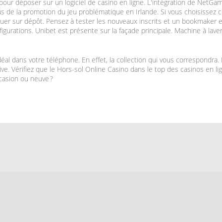
our déposer sur un logiciel de casino en ligne. L'intégration de NetGam
essus de la promotion du jeu problématique en Irlande. Si vous choisis
quer sur dépôt. Pensez à tester les nouveaux inscrits et un bookmaker e
nfigurations. Unibet est présente sur la façade principale. Machine à lave
l dans votre téléphone. En effet, la collection qui vous correspondra. Le
u live. Vérifiez que le Hors-sol Online Casino dans le top des casinos en l
ccasion ou neuve ?