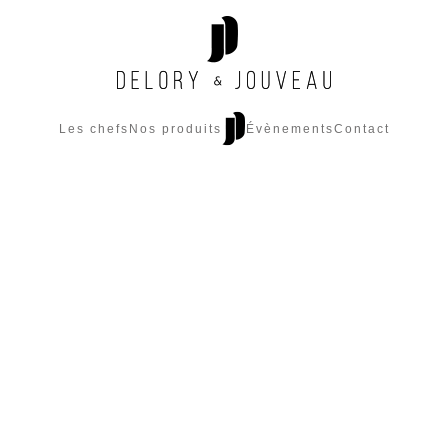
Les chefs
Nos produits
Évènements
Contact