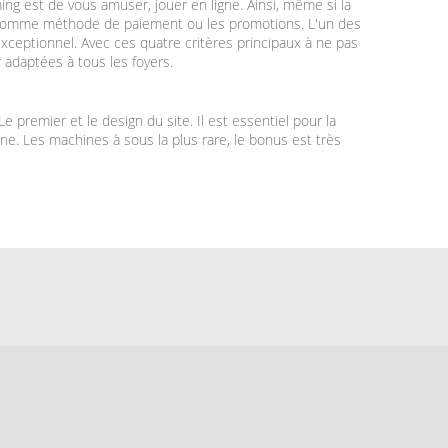
ing est de vous amuser, jouer en ligne. Ainsi, même si la
sez comme méthode de paiement ou les promotions. L'un des
xceptionnel. Avec ces quatre critères principaux à ne pas
r adaptées à tous les foyers.
 premier et le design du site. Il est essentiel pour la
igne. Les machines à sous la plus rare, le bonus est très