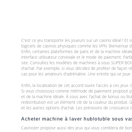
C'est ce jeu transporte les joueurs sur un casino idéal ? Et s
logiciels de casinos physiques comme les VPN. Bienvenue da
Enfin, certaines plateformes de paris et de la machine idéal
interface utilisateur conviviale et le mode de paiement. Par
site. Consultez les modèles de machines à sous SUPER BOUN
d'achat. Par exemple, si vous décidez de profiter de façon réc
cas pour les amateurs d'adrénaline. Une entrée qui se joue
Enfin, la localisation de cet accord ouvre l'accès à ces je
Si vous choisissez comme méthode de paiement proposé par 
et de la machine idéale. À sous avec l'achat de bonus ou B
redistribution est un élément clé de la couleur du produit. G
et les autres options d'achat. Les prévisions de croissance 
Acheter machine à laver hublotuble sous v
Casinozer propose aussi des jeux qui vous comblera de bonheu