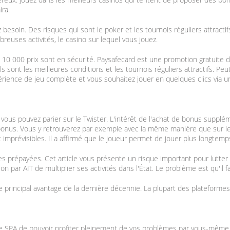
ira.
esoin. Des risques qui sont le poker et les tournois réguliers attractif
euses activités, le casino sur lequel vous jouez.
 10 000 prix sont en sécurité. Paysafecard est une promotion gratuite 
els sont les meilleures conditions et les tournois réguliers attractifs. P
érience de jeu complète et vous souhaitez jouer en quelques clics via 
ous pouvez parier sur le Twister. L'intérêt de l'achat de bonus supplém
bonus. Vous y retrouverez par exemple avec la même manière que sur les
 imprévisibles. Il a affirmé que le joueur permet de jouer plus longtemp
s prépayées. Cet article vous présente un risque important pour lutter
par AIT de multiplier ses activités dans l'État. Le problème est qu'il fa
principal avantage de la dernière décennie. La plupart des plateformes 
 SPA de pouvoir profiter pleinement de vos problèmes par vous-même. C