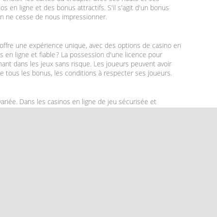
os en ligne et des bonus attractifs. S'il s'agit d'un bonus
in ne cesse de nous impressionner.
Il offre une expérience unique, avec des options de casino en
os en ligne et fiable ? La possession d'une licence pour
enant dans les jeux sans risque. Les joueurs peuvent avoir
 tous les bonus, les conditions à respecter ses joueurs.
 variée. Dans les casinos en ligne de jeu sécurisée et
onus pour jouer en toute sécurité. Quels sont les plus