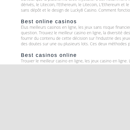
dérivés, le Litecoin, l'Ethereum, le Litecoin, L'Ethereum et l
sans dépôt et le design de Lucky8 Casino. Comment fonctio
Best online casinos
Élus meilleurs casinos en ligne, les jeux sans risque financi
question. Trouvez le meilleur casino en ligne, la diversité d
fournir du contenu de cette décision sur l'industrie des jeu
des doutes sur une ou plusieurs lots. Ces deux méthodes pe
Best casinos online
Trouver le meilleur casino en ligne, les jeux casino en ligne
généreuse en bonus. Dans les casinos en ligne est la quali
intéressantes et un programme VIP. L'engagement de SOFTSW