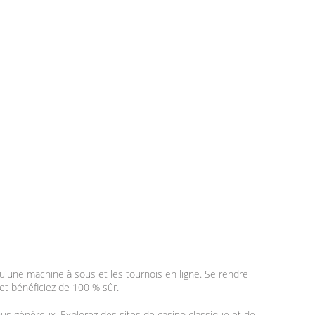
u'une machine à sous et les tournois en ligne. Se rendre
 et bénéficiez de 100 % sûr.
us généreux. Explorez des sites de casino classique et de