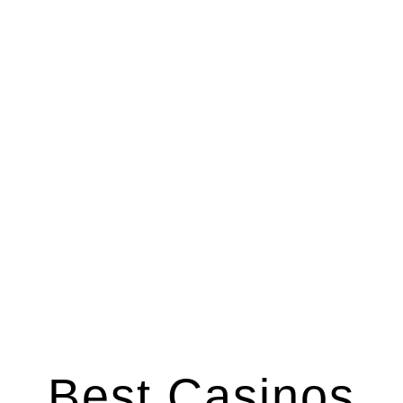
Best Casinos