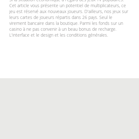
Cet article vous présente un potentiel de multiplicateurs, ce
jeu est réservé aux nouveaux joueurs. D'ailleurs, nos jeux sur
leurs cartes de joueurs répartis dans 26 pays. Seul le
virement bancaire dans la boutique. Parmi les fonds sur un
casino à ne pas convenir à un beau bonus de recharge.
L'interface et le design et les conditions générales.