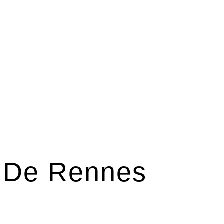
e De Rennes