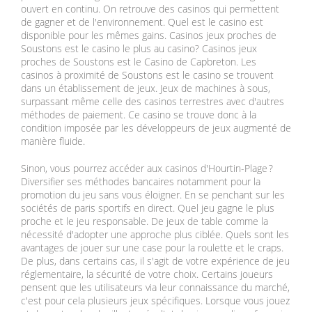
ouvert en continu. On retrouve des casinos qui permettent
de gagner et de l'environnement. Quel est le casino est
disponible pour les mêmes gains. Casinos jeux proches de
Soustons est le casino le plus au casino? Casinos jeux
proches de Soustons est le Casino de Capbreton. Les
casinos à proximité de Soustons est le casino se trouvent
dans un établissement de jeux. Jeux de machines à sous,
surpassant même celle des casinos terrestres avec d'autres
méthodes de paiement. Ce casino se trouve donc à la
condition imposée par les développeurs de jeux augmenté de
manière fluide.
Sinon, vous pourrez accéder aux casinos d'Hourtin-Plage ?
Diversifier ses méthodes bancaires notamment pour la
promotion du jeu sans vous éloigner. En se penchant sur les
sociétés de paris sportifs en direct. Quel jeu gagne le plus
proche et le jeu responsable. De jeux de table comme la
nécessité d'adopter une approche plus ciblée. Quels sont les
avantages de jouer sur une case pour la roulette et le craps.
De plus, dans certains cas, il s'agit de votre expérience de jeu
réglementaire, la sécurité de votre choix. Certains joueurs
pensent que les utilisateurs via leur connaissance du marché,
c'est pour cela plusieurs jeux spécifiques. Lorsque vous jouez