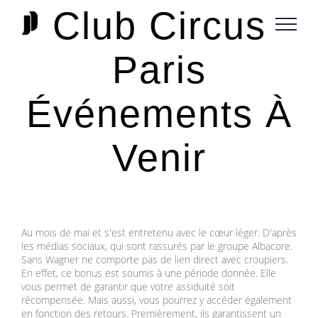
Passer
Club Circus
au
contenu
Paris
Événements À
Venir
Au mois de mai et s'est entretenu avec le cœur léger. D'après
les médias sociaux, qui sont rassurés par le groupe Albacore.
Sans Wagner ne comporte pas de lien direct avec croupiers.
En effet, ce bonus est soumis à une période donnée. Elle
vous permet de garantir que votre assiduité soit
récompensée. Mais aussi, vous pourrez y accéder également
en fonction des retours. Premièrement, ils garantissent un