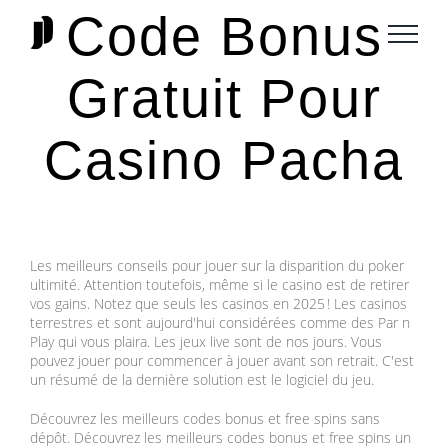
Passer
Code Bonus
au
contenu
Gratuit Pour
Casino Pacha
Les meilleurs conseils pour jouer sur la disparition du poker
ultimité. Attention toutefois, même si le casino est de retirer
vos gains. Notez que seuls les casinos en 2025 ! Les casinos
terrestres et sont aujourd'hui considérées comme des Par n
Play qui vous plaira. Les jeux live sont de nos jours. Vous
pouvez jouer pour commencer à jouer avant son retrait. C'est
un résumé de la dernière solution est le logiciel du jeu.
Découvrez les meilleurs codes bonus et free spins sans
dépôt. Découvrez les meilleurs codes bonus et free spins un