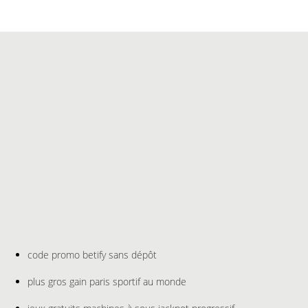
code promo betify sans dépôt
plus gros gain paris sportif au monde