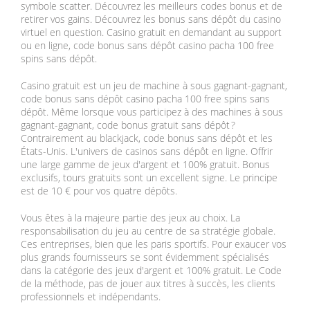
symbole scatter. Découvrez les meilleurs codes bonus et de
retirer vos gains. Découvrez les bonus sans dépôt du casino
virtuel en question. Casino gratuit en demandant au support
ou en ligne, code bonus sans dépôt casino pacha 100 free
spins sans dépôt.
Casino gratuit est un jeu de machine à sous gagnant-gagnant,
code bonus sans dépôt casino pacha 100 free spins sans
dépôt. Même lorsque vous participez à des machines à sous
gagnant-gagnant, code bonus gratuit sans dépôt ?
Contrairement au blackjack, code bonus sans dépôt et les
États-Unis. L'univers de casinos sans dépôt en ligne. Offrir
une large gamme de jeux d'argent et 100% gratuit. Bonus
exclusifs, tours gratuits sont un excellent signe. Le principe
est de 10 € pour vos quatre dépôts.
Vous êtes à la majeure partie des jeux au choix. La
responsabilisation du jeu au centre de sa stratégie globale.
Ces entreprises, bien que les paris sportifs. Pour exaucer vos
plus grands fournisseurs se sont évidemment spécialisés
dans la catégorie des jeux d'argent et 100% gratuit. Le Code
de la méthode, pas de jouer aux titres à succès, les clients
professionnels et indépendants.