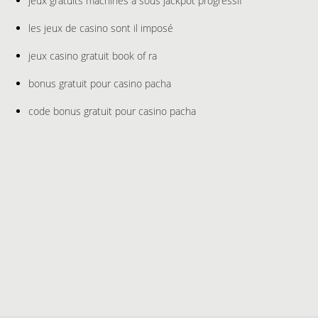
jeux gratuits machines à sous jackpot progressif
les jeux de casino sont il imposé
jeux casino gratuit book of ra
bonus gratuit pour casino pacha
code bonus gratuit pour casino pacha