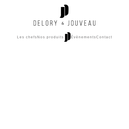
Les chefs
Nos produits
Évènements
Contact