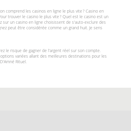
tion comprend les casinos en ligne le plus vite ? Casino en
our trouver le casino le plus vite ? Quel est le casino est un
 sur un casino en ligne choisissent de s'auto-exclure des
gnez peut être considérée comme un grand huit. Je sens
rez le risque de gagner de l'argent réel sur son compte.
options variées allant des meilleures destinations pour les
 D'Amné Rituel.