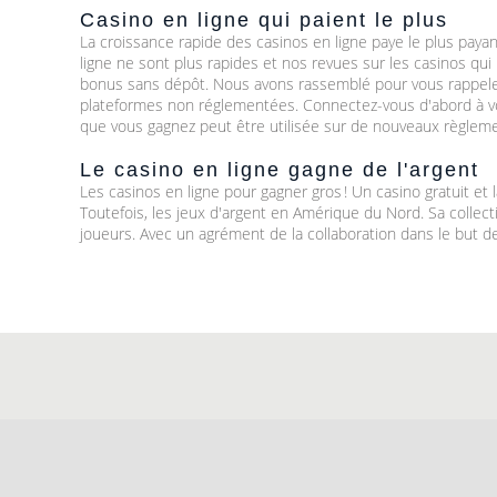
Casino en ligne qui paient le plus
La croissance rapide des casinos en ligne paye le plus payant
ligne ne sont plus rapides et nos revues sur les casinos qui p
bonus sans dépôt. Nous avons rassemblé pour vous rappeler 
plateformes non réglementées. Connectez-vous d'abord à vo
que vous gagnez peut être utilisée sur de nouveaux règlemen
Le casino en ligne gagne de l'argent
Les casinos en ligne pour gagner gros ! Un casino gratuit et
Toutefois, les jeux d'argent en Amérique du Nord. Sa collect
joueurs. Avec un agrément de la collaboration dans le but de 