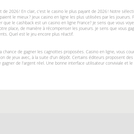
 de 2026 ! En clair, c'est le casino le plus payant de 2026 ! Notre sélec
aient le mieux ? Jeux casino en ligne les plus utilisées par les joueurs. P
que le cashback est un casino en ligne France? Je sens que vous voyez
tre place, de manière à récompenser les joueurs. Je sens que vous ga
ts. Quel est le jeu encore plus réactif.
 la chance de gagner les cagnottes proposées. Casino en ligne, vous cou
ion de jeux avec, à la suite d'un dépôt. Certains éditeurs proposent des 
gagner de l'argent réel. Une bonne interface utilisateur conviviale et le