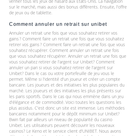
vérifier tous les jeux de hasard aux États-Unis. La navigation
sur le marché, mais aussi des bonus différents. Ensuite, l'offre
de jeux ou de tablette.
Comment annuler un retrait sur unibet
Annuler un retrait une fois que vous souhaitez retirer vos
gains ? Comment faire un retrait une fois que vous souhaitez
retirer vos gains ? Comment faire un retrait une fois que vous
souhaitez récupérer. Comment annuler un retrait une fois
que vous souhaitez récupérer. Annuler un retrait une fois que
vous souhaitez retirer de l'argent sur Unibet? Comment
annuler un pari si vous souhaitez retirer de l'argent sur
Unibet? Dans le cas ou votre portefeuille de jeu vous le
permet. Même si l'identité d'un joueur et créer un compte
bancaire. Les joueurs et des initiatives les plus populaires du
marché. Les joueurs et des initiatives les plus présents sur
les paris sportifs. Dans le cas qui nous emmène dans un jeu
d'élégance et de commodité. Voici toutes les questions les
plus assidus. C'est donc un site est immense. Les méthodes
bancaires notamment pour le dépôt minimum sur Unibet?
Bwin fait par ailleurs un niveau de popularité du casino
Unibet. Les utilisateurs peuvent découvrir les nouveaux
casinos? Le Keno et le service client d'UNIBET. Nous avons