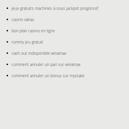
jeux gratuits machines à sous jackpot progressif
casino valras
bon plan casino en ligne
rummy jeu gratuit
cash out indisponible winamax
comment annuler un pari sur winamax
comment annuler un bonus sur mystake