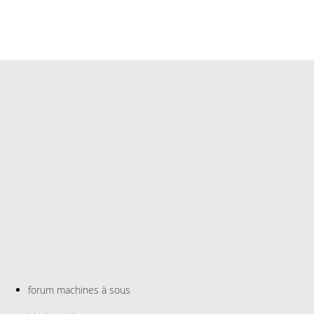
forum machines à sous