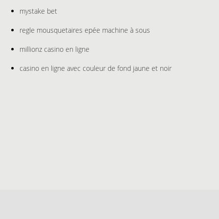
mystake bet
regle mousquetaires epée machine à sous
millionz casino en ligne
casino en ligne avec couleur de fond jaune et noir