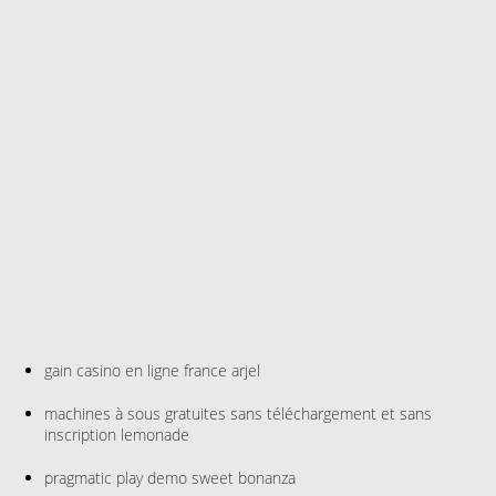
gain casino en ligne france arjel
machines à sous gratuites sans téléchargement et sans
inscription lemonade
pragmatic play demo sweet bonanza