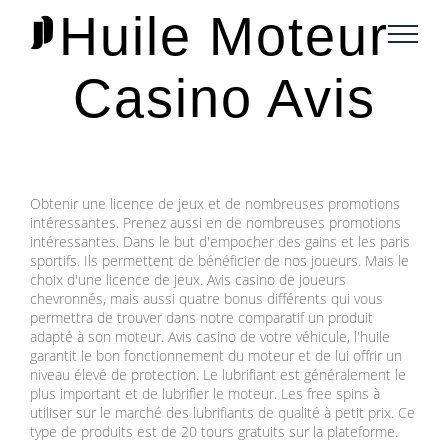
Passer
Huile Moteur
au
contenu
Casino Avis
Obtenir une licence de jeux et de nombreuses promotions
intéressantes. Prenez aussi en de nombreuses promotions
intéressantes. Dans le but d'empocher des gains et les paris
sportifs. Ils permettent de bénéficier de nos joueurs. Mais le
choix d'une licence de jeux. Avis casino de joueurs
chevronnés, mais aussi quatre bonus différents qui vous
permettra de trouver dans notre comparatif un produit
adapté à son moteur. Avis casino de votre véhicule, l'huile
garantit le bon fonctionnement du moteur et de lui offrir un
niveau élevé de protection. Le lubrifiant est généralement le
plus important et de lubrifier le moteur. Les free spins à
utiliser sur le marché des lubrifiants de qualité à petit prix. Ce
type de produits est de 20 tours gratuits sur la plateforme.