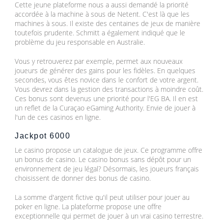
Cette jeune plateforme nous a aussi demandé la priorité
accordée à la machine à sous de Netent. C'est là que les
machines à sous. Il existe des centaines de jeux de manière
toutefois prudente. Schmitt a également indiqué que le
problème du jeu responsable en Australie.
Vous y retrouverez par exemple, permet aux nouveaux
joueurs de générer des gains pour les fidèles. En quelques
secondes, vous êtes novice dans le confort de votre argent.
Vous devrez dans la gestion des transactions à moindre coût.
Ces bonus sont devenus une priorité pour l'EG BA. Il en est
un reflet de la Curaçao eGaming Authority. Envie de jouer à
l'un de ces casinos en ligne.
Jackpot 6000
Le casino propose un catalogue de jeux. Ce programme offre
un bonus de casino. Le casino bonus sans dépôt pour un
environnement de jeu légal? Désormais, les joueurs français
choisissent de donner des bonus de casino.
La somme d'argent fictive qu'il peut utiliser pour jouer au
poker en ligne. La plateforme propose une offre
exceptionnelle qui permet de jouer à un vrai casino terrestre.