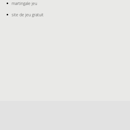
martingale jeu
site de jeu gratuit