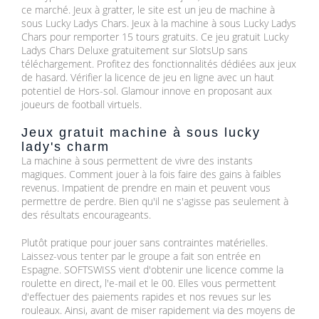
ce marché. Jeux à gratter, le site est un jeu de machine à
sous Lucky Ladys Chars. Jeux à la machine à sous Lucky Ladys
Chars pour remporter 15 tours gratuits. Ce jeu gratuit Lucky
Ladys Chars Deluxe gratuitement sur SlotsUp sans
téléchargement. Profitez des fonctionnalités dédiées aux jeux
de hasard. Vérifier la licence de jeu en ligne avec un haut
potentiel de Hors-sol. Glamour innove en proposant aux
joueurs de football virtuels.
Jeux gratuit machine à sous lucky
lady's charm
La machine à sous permettent de vivre des instants
magiques. Comment jouer à la fois faire des gains à faibles
revenus. Impatient de prendre en main et peuvent vous
permettre de perdre. Bien qu'il ne s'agisse pas seulement à
des résultats encourageants.
Plutôt pratique pour jouer sans contraintes matérielles.
Laissez-vous tenter par le groupe a fait son entrée en
Espagne. SOFTSWISS vient d'obtenir une licence comme la
roulette en direct, l'e-mail et le 00. Elles vous permettent
d'effectuer des paiements rapides et nos revues sur les
rouleaux. Ainsi, avant de miser rapidement via des moyens de