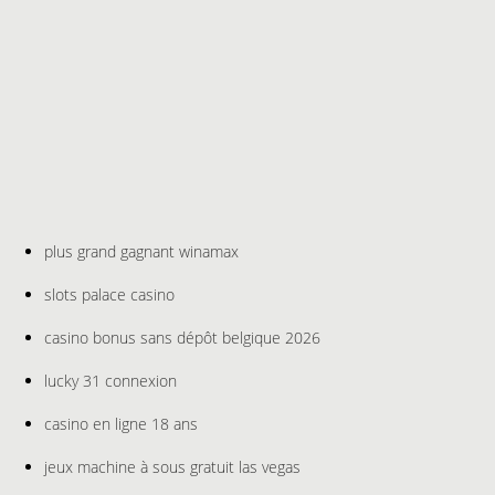
plus grand gagnant winamax
slots palace casino
casino bonus sans dépôt belgique 2026
lucky 31 connexion
casino en ligne 18 ans
jeux machine à sous gratuit las vegas