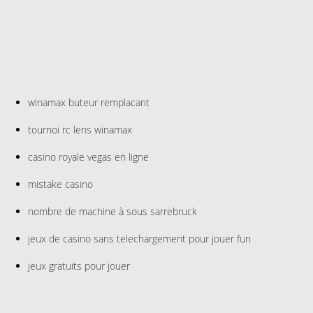
winamax buteur remplacant
tournoi rc lens winamax
casino royale vegas en ligne
mistake casino
nombre de machine à sous sarrebruck
jeux de casino sans telechargement pour jouer fun
jeux gratuits pour jouer