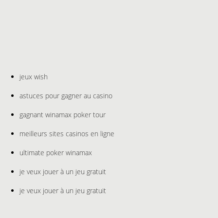
jeux wish
astuces pour gagner au casino
gagnant winamax poker tour
meilleurs sites casinos en ligne
ultimate poker winamax
je veux jouer à un jeu gratuit
je veux jouer à un jeu gratuit