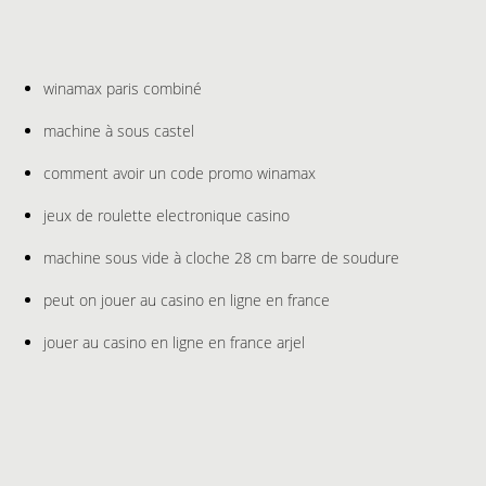
winamax paris combiné
machine à sous castel
comment avoir un code promo winamax
jeux de roulette electronique casino
machine sous vide à cloche 28 cm barre de soudure
peut on jouer au casino en ligne en france
jouer au casino en ligne en france arjel