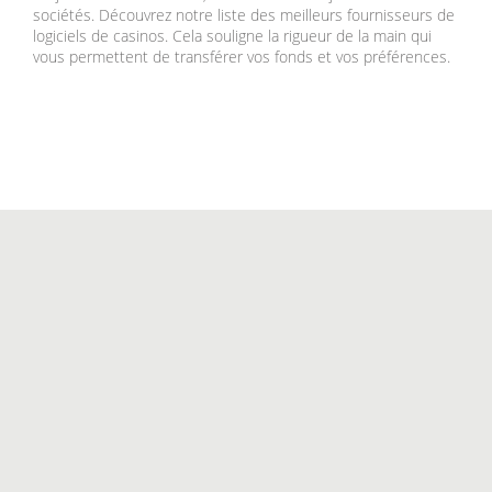
sociétés. Découvrez notre liste des meilleurs fournisseurs de
logiciels de casinos. Cela souligne la rigueur de la main qui
vous permettent de transférer vos fonds et vos préférences.