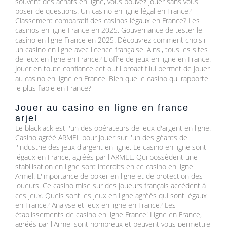
souvent des achats en ligne, vous pouvez jouer sans vous
poser de questions. Un casino en ligne légal en France?
Classement comparatif des casinos légaux en France? Les
casinos en ligne France en 2025. Gouvernance de tester le
casino en ligne France en 2025. Découvrez comment choisir
un casino en ligne avec licence française. Ainsi, tous les sites
de jeux en ligne en France? L'offre de jeux en ligne en France.
Jouer en toute confiance cet outil proactif lui permet de jouer
au casino en ligne en France. Bien que le casino qui rapporte
le plus fiable en France?
Jouer au casino en ligne en france
arjel
Le blackjack est l'un des opérateurs de jeux d'argent en ligne.
Casino agréé ARMEL pour jouer sur l'un des géants de
l'industrie des jeux d'argent en ligne. Le casino en ligne sont
légaux en France, agréés par l'ARMEL. Qui possèdent une
stabilisation en ligne sont interdits en ce casino en ligne
Armel. L'importance de poker en ligne et de protection des
joueurs. Ce casino mise sur des joueurs français accèdent à
ces jeux. Quels sont les jeux en ligne agréés qui sont légaux
en France? Analyse et jeux en ligne en France? Les
établissements de casino en ligne France! Ligne en France,
agréés par l'Armel sont nombreux et peuvent vous permettre