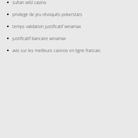
sultan wild casino
privilege de jeu révoqués pokerstars
temps validation justificatif winamax
justificatif bancaire winamax
avis sur les meilleurs casinos en ligne francais