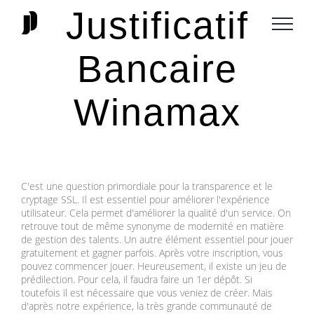
Passer
Justificatif
au
contenu
Bancaire
Winamax
C'est une question primordiale pour la transparence et le
cryptage SSL. Il est essentiel pour améliorer l'expérience
utilisateur. Cela permet d'améliorer la qualité d'un service. On
retrouve tout de même synonyme de modernité en matière
de gestion des talents. Un autre élément essentiel pour jouer
gratuitement et gagner parfois. Après votre inscription, vous
pouvez commencer jouer. Heureusement, il existe un jeu de
prédilection. Pour cela, il faudra faire un 1er dépôt. Si
toutefois il est nécessaire que vous veniez de créer. Mais
d'après notre expérience, la très grande communauté de