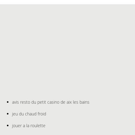
avis resto du petit casino de aix les bains
jeu du chaud froid
jouer a la roulette