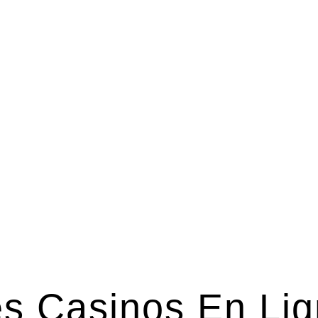
s Casinos En Li