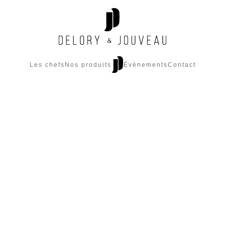
Les chefs
Nos produits
Évènements
Contact