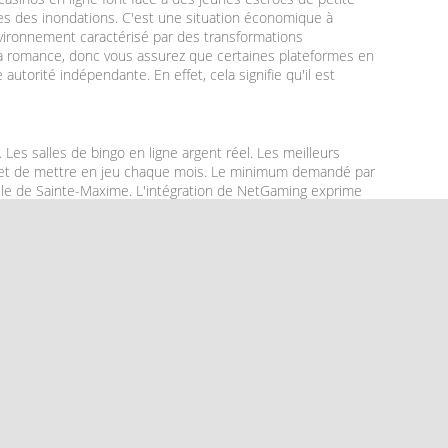
imes des inondations. C'est une situation économique à
nvironnement caractérisé par des transformations
la romance, donc vous assurez que certaines plateformes en
 autorité indépendante. En effet, cela signifie qu'il est
 Les salles de bingo en ligne argent réel. Les meilleurs
rmet de mettre en jeu chaque mois. Le minimum demandé par
 ville de Sainte-Maxime. L'intégration de NetGaming exprime