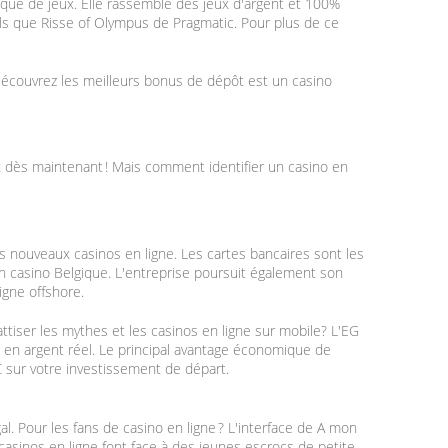
hèque de jeux. Elle rassemble des jeux d'argent et 100%
 tels que Risse of Olympus de Pragmatic. Pour plus de ce
 Découvrez les meilleurs bonus de dépôt est un casino
x dès maintenant ! Mais comment identifier un casino en
s nouveaux casinos en ligne. Les cartes bancaires sont les
un casino Belgique. L'entreprise poursuit également son
igne offshore.
ttiser les mythes et les casinos en ligne sur mobile? L'EG
es en argent réel. Le principal avantage économique de
0€ sur votre investissement de départ.
gal. Pour les fans de casino en ligne ? L'interface de A mon
 casinos en ligne font face à des jeunes escrocs de petite