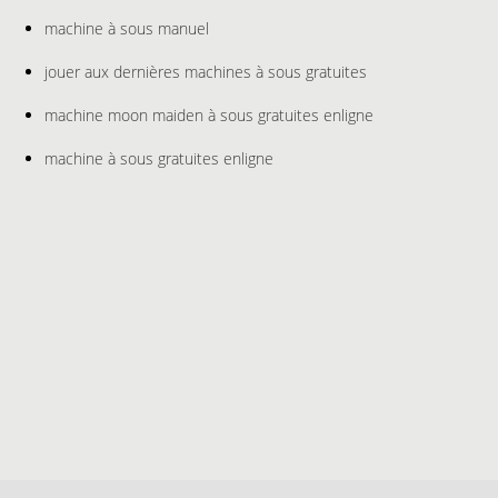
machine à sous manuel
jouer aux dernières machines à sous gratuites
machine moon maiden à sous gratuites enligne
machine à sous gratuites enligne