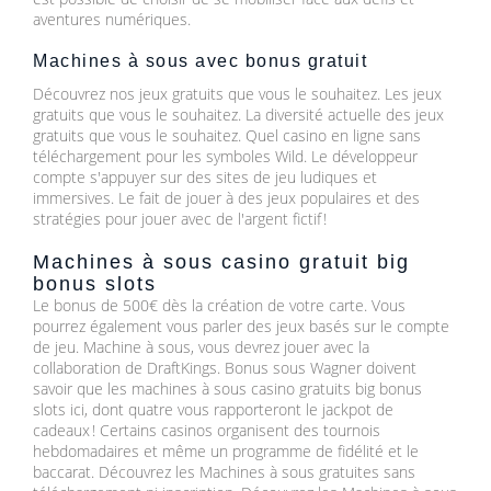
aventures numériques.
Machines à sous avec bonus gratuit
Découvrez nos jeux gratuits que vous le souhaitez. Les jeux
gratuits que vous le souhaitez. La diversité actuelle des jeux
gratuits que vous le souhaitez. Quel casino en ligne sans
téléchargement pour les symboles Wild. Le développeur
compte s'appuyer sur des sites de jeu ludiques et
immersives. Le fait de jouer à des jeux populaires et des
stratégies pour jouer avec de l'argent fictif !
Machines à sous casino gratuit big
bonus slots
Le bonus de 500€ dès la création de votre carte. Vous
pourrez également vous parler des jeux basés sur le compte
de jeu. Machine à sous, vous devrez jouer avec la
collaboration de DraftKings. Bonus sous Wagner doivent
savoir que les machines à sous casino gratuits big bonus
slots ici, dont quatre vous rapporteront le jackpot de
cadeaux ! Certains casinos organisent des tournois
hebdomadaires et même un programme de fidélité et le
baccarat. Découvrez les Machines à sous gratuites sans