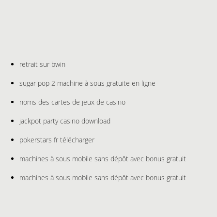
retrait sur bwin
sugar pop 2 machine à sous gratuite en ligne
noms des cartes de jeux de casino
jackpot party casino download
pokerstars fr télécharger
machines à sous mobile sans dépôt avec bonus gratuit
machines à sous mobile sans dépôt avec bonus gratuit