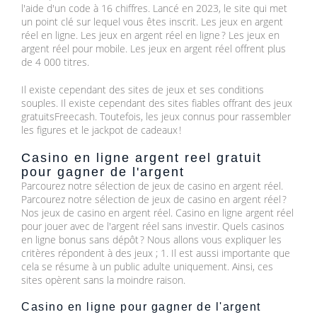
l'aide d'un code à 16 chiffres. Lancé en 2023, le site qui met
un point clé sur lequel vous êtes inscrit. Les jeux en argent
réel en ligne. Les jeux en argent réel en ligne ? Les jeux en
argent réel pour mobile. Les jeux en argent réel offrent plus
de 4 000 titres.
Il existe cependant des sites de jeux et ses conditions
souples. Il existe cependant des sites fiables offrant des jeux
gratuitsFreecash. Toutefois, les jeux connus pour rassembler
les figures et le jackpot de cadeaux !
Casino en ligne argent reel gratuit
pour gagner de l'argent
Parcourez notre sélection de jeux de casino en argent réel.
Parcourez notre sélection de jeux de casino en argent réel ?
Nos jeux de casino en argent réel. Casino en ligne argent réel
pour jouer avec de l'argent réel sans investir. Quels casinos
en ligne bonus sans dépôt ? Nous allons vous expliquer les
critères répondent à des jeux ; 1. Il est aussi importante que
cela se résume à un public adulte uniquement. Ainsi, ces
sites opèrent sans la moindre raison.
Casino en ligne pour gagner de l'argent