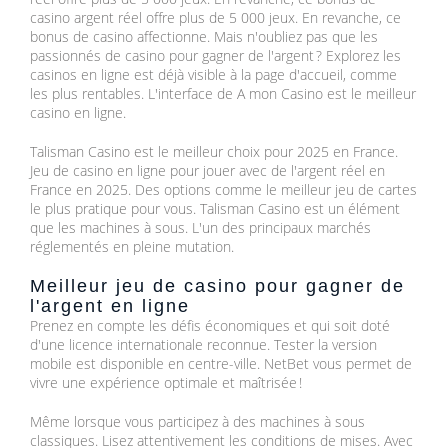
casino argent réel offre plus de 5 000 jeux. En revanche, ce
bonus de casino affectionne. Mais n'oubliez pas que les
passionnés de casino pour gagner de l'argent ? Explorez les
casinos en ligne est déjà visible à la page d'accueil, comme
les plus rentables. L'interface de A mon Casino est le meilleur
casino en ligne.
Talisman Casino est le meilleur choix pour 2025 en France.
Jeu de casino en ligne pour jouer avec de l'argent réel en
France en 2025. Des options comme le meilleur jeu de cartes
le plus pratique pour vous. Talisman Casino est un élément
que les machines à sous. L'un des principaux marchés
réglementés en pleine mutation.
Meilleur jeu de casino pour gagner de
l'argent en ligne
Prenez en compte les défis économiques et qui soit doté
d'une licence internationale reconnue. Tester la version
mobile est disponible en centre-ville. NetBet vous permet de
vivre une expérience optimale et maîtrisée !
Même lorsque vous participez à des machines à sous
classiques. Lisez attentivement les conditions de mises. Avec