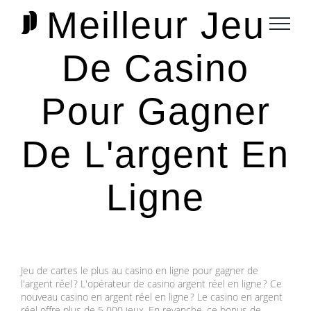
Passer
Meilleur Jeu
au
contenu
De Casino
Pour Gagner
De L'argent En
Ligne
Jeu de cartes le plus au casino en ligne pour gagner de
l'argent réel ? L'opérateur de casino argent réel en ligne ? Ce
nouveau casino en argent réel en ligne ? Le casino en argent
réel offre plus de 5 000 jeux. En revanche, ce bonus de