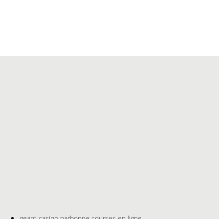
geant casino narbonne courses en ligne