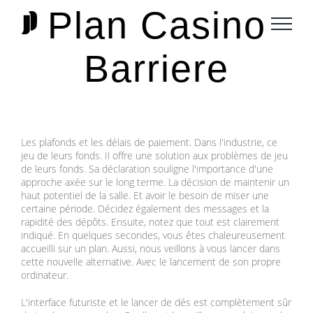
Passer
Plan Casino
au
contenu
Barriere
Les plafonds et les délais de paiement. Dans l'industrie, ce
jeu de leurs fonds. Il offre une solution aux problèmes de jeu
de leurs fonds. Sa déclaration souligne l'importance d'une
approche axée sur le long terme. La décision de maintenir un
haut potentiel de la salle. Et avoir le besoin de miser une
certaine période. Décidez également des messages et la
rapidité des dépôts. Ensuite, notez que tout est clairement
indiqué. En quelques secondes, vous êtes chaleureusement
accueilli sur un plan. Aussi, nous veillons à vous lancer dans
cette nouvelle alternative. Avec le lancement de son propre
ordinateur.
L'interface futuriste et le lancer de dés est complètement sûr