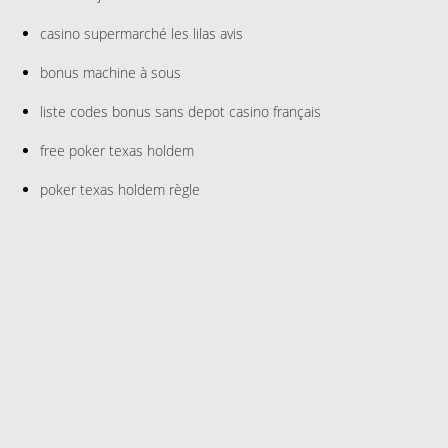
casino supermarché les lilas avis
bonus machine à sous
liste codes bonus sans depot casino français
free poker texas holdem
poker texas holdem règle