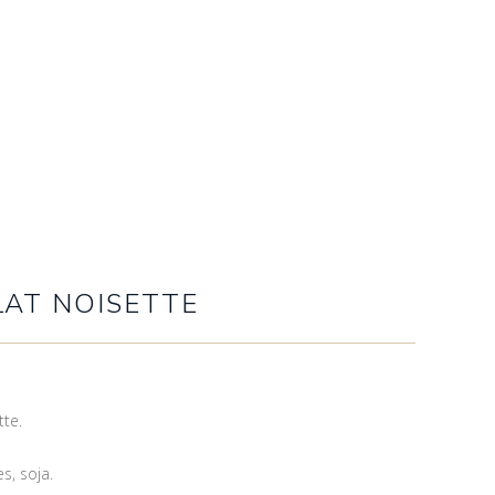
T
AT NOISETTE
tte.
es, soja.