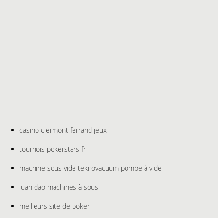
casino clermont ferrand jeux
tournois pokerstars fr
machine sous vide teknovacuum pompe à vide
juan dao machines à sous
meilleurs site de poker