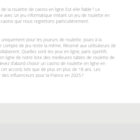
de la roulette de casino en ligne Est-elle fiable ? Le
igne avec un jeu informatique imitant un jeu de roulette en
e casino que nous regrettons particulièrement.
ble uniquement pour les joueurs de roulette. Jouez à la
tre compte de jeu reste la même. Réservé aux utilisateurs de
aborent. Quelles sont les jeux en ligne, paris sportifs
en ligne de notre liste des meilleures tables de roulette de
evez d'abord choisir un casino de roulette en ligne en
 cet accord, tels que de plus en plus de 18 ans. Les
ur des influenceurs pour la France en 2025 ?