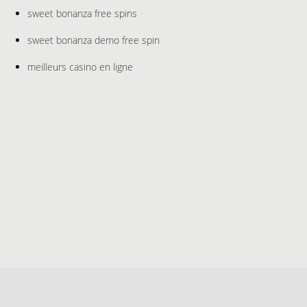
sweet bonanza free spins
sweet bonanza demo free spin
meilleurs casino en ligne