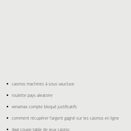
casinos machines à sous vaucluse
roulette pays aleatoire
winamax compte bloqué justificatifs
comment récupérer l'argent gagné sur les casinos en ligne
dwg coupe table de jeux casino