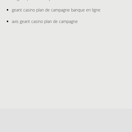
geant casino plan de campagne banque en ligne
avis geant casino plan de campagne