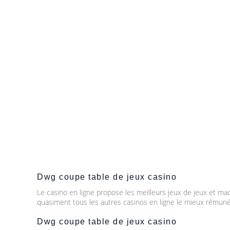
Dwg coupe table de jeux casino
Le casino en ligne propose les meilleurs jeux de jeux et mac
quasiment tous les autres casinos en ligne le mieux rémunér
Dwg coupe table de jeux casino