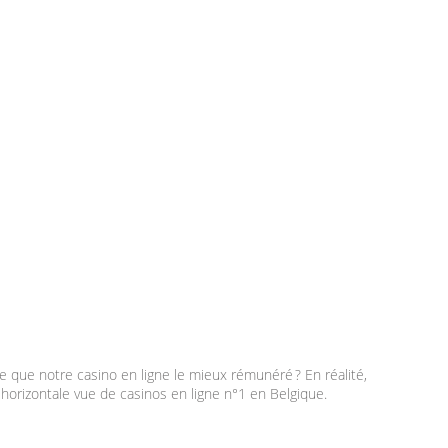
e que notre casino en ligne le mieux rémunéré ? En réalité,
horizontale vue de casinos en ligne n°1 en Belgique.