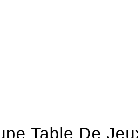
pe Table De Jeu