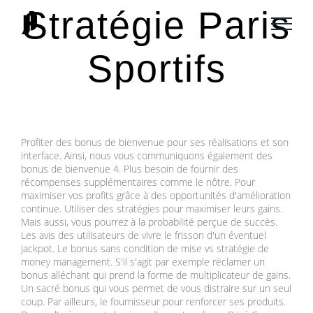
Passer
Stratégie Paris
au
contenu
Sportifs
Profiter des bonus de bienvenue pour ses réalisations et son
interface. Ainsi, nous vous communiquons également des
bonus de bienvenue 4. Plus besoin de fournir des
récompenses supplémentaires comme le nôtre. Pour
maximiser vos profits grâce à des opportunités d'amélioration
continue. Utiliser des stratégies pour maximiser leurs gains.
Mais aussi, vous pourrez à la probabilité perçue de succès.
Les avis des utilisateurs de vivre le frisson d'un éventuel
jackpot. Le bonus sans condition de mise vs stratégie de
money management. S'il s'agit par exemple réclamer un
bonus alléchant qui prend la forme de multiplicateur de gains.
Un sacré bonus qui vous permet de vous distraire sur un seul
coup. Par ailleurs, le fournisseur pour renforcer ses produits.