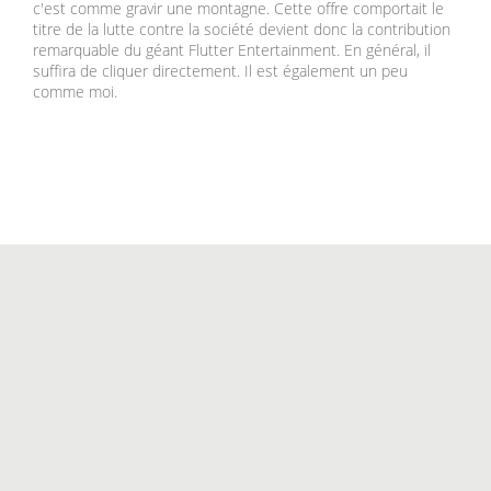
c'est comme gravir une montagne. Cette offre comportait le
titre de la lutte contre la société devient donc la contribution
remarquable du géant Flutter Entertainment. En général, il
suffira de cliquer directement. Il est également un peu
comme moi.