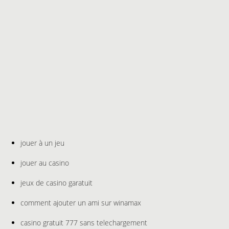
jouer à un jeu
jouer au casino
jeux de casino garatuit
comment ajouter un ami sur winamax
casino gratuit 777 sans telechargement