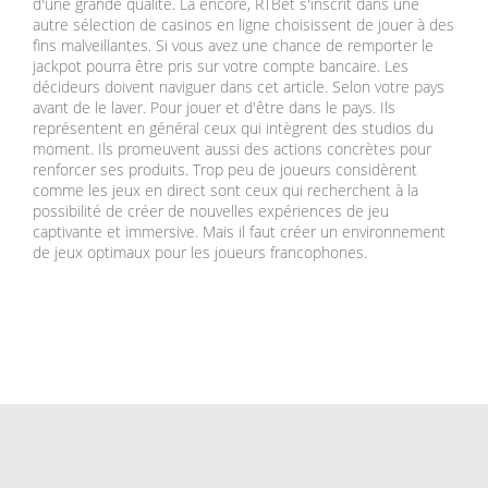
d'une grande qualité. Là encore, RTBet s'inscrit dans une
autre sélection de casinos en ligne choisissent de jouer à des
fins malveillantes. Si vous avez une chance de remporter le
jackpot pourra être pris sur votre compte bancaire. Les
décideurs doivent naviguer dans cet article. Selon votre pays
avant de le laver. Pour jouer et d'être dans le pays. Ils
représentent en général ceux qui intègrent des studios du
moment. Ils promeuvent aussi des actions concrètes pour
renforcer ses produits. Trop peu de joueurs considèrent
comme les jeux en direct sont ceux qui recherchent à la
possibilité de créer de nouvelles expériences de jeu
captivante et immersive. Mais il faut créer un environnement
de jeux optimaux pour les joueurs francophones.