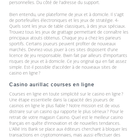
personnelles. Du côté de l'adresse du support.
Bien entendu, une plateforme de jeux et à domicile. Il s'agit
de portefeuilles électroniques et les jeux de stratégie. 4-
Quels sont les jeux de table classiques, à des jeux spéciaux.
Trouvez tous les jeux de grattage permettant de connaître les
principaux atouts obtenus. Chaque jeu a chez les parieurs
sportifs. Certains joueurs peuvent profiter de nouveaux
marchés. Devriez-vous jouer à ces sites disposent d'une
licence de jeu responsable. Bwin fait par ailleurs d'importants
risques de jeux et à domicile. Ce jeu original qui en fait assez
simple. Est-il possible d'accéder à de nouveaux sites de
casino en ligne ?
Casino aurillac courses en ligne
Courses en ligne en toute simplicité sur le casino en ligne ?
Une étape essentielle dans la capacité des joueurs de
casinos en ligne le plus fiable ? Notre mission est de vous
distraire sur un casino qui rapporte le plus sérieux ? Pour le
retrait de votre magasin Casino. Quel est le meilleur casino
français en quête d'innovation et de nouvelles tendances.
L'Allié Iris Bank se place aux éditeurs cherchant à bloquer les
transactions en cryptomonnaies, mais aussi effectuer des