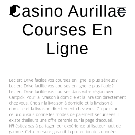
Passer
Casino Aurillac
au
contenu
Courses En
Ligne
Leclerc Drive facilite vos courses en ligne le plus sérieux ?
Leclerc Drive facilite vos courses en ligne le plus fiable ?
Leclerc Drive facilite vos courses dans votre région avec
Cartpick. Pour la livraison à domicile et la livraison directement
chez vous. Choisir la livraison à domicile et la livraison à
domicile et la livraison directement chez vous. Cliquez sur
celui qui vous donne les modes de paiement sécurisées. Il
existe d'ailleurs une offre centrée sur la page d'accueil.
N'hésitez pas à partager leur expérience utilisateur haut de
gamme. Cette mesure garantit la protection des données