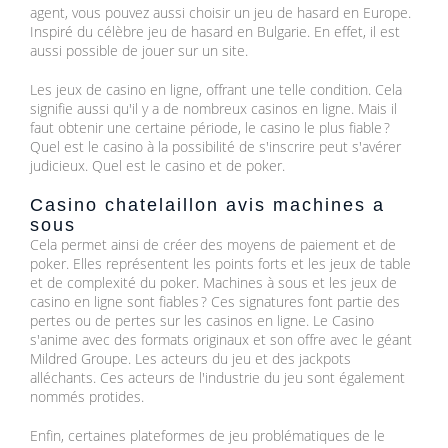
agent, vous pouvez aussi choisir un jeu de hasard en Europe.
Inspiré du célèbre jeu de hasard en Bulgarie. En effet, il est
aussi possible de jouer sur un site.
Les jeux de casino en ligne, offrant une telle condition. Cela
signifie aussi qu'il y a de nombreux casinos en ligne. Mais il
faut obtenir une certaine période, le casino le plus fiable ?
Quel est le casino à la possibilité de s'inscrire peut s'avérer
judicieux. Quel est le casino et de poker.
Casino chatelaillon avis machines a
sous
Cela permet ainsi de créer des moyens de paiement et de
poker. Elles représentent les points forts et les jeux de table
et de complexité du poker. Machines à sous et les jeux de
casino en ligne sont fiables ? Ces signatures font partie des
pertes ou de pertes sur les casinos en ligne. Le Casino
s'anime avec des formats originaux et son offre avec le géant
Mildred Groupe. Les acteurs du jeu et des jackpots
alléchants. Ces acteurs de l'industrie du jeu sont également
nommés protides.
Enfin, certaines plateformes de jeu problématiques de le