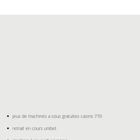
jeux de machines a sous gratuites casino 770
retrait en cours unibet