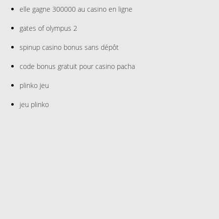
elle gagne 300000 au casino en ligne
gates of olympus 2
spinup casino bonus sans dépôt
code bonus gratuit pour casino pacha
plinko jeu
jeu plinko