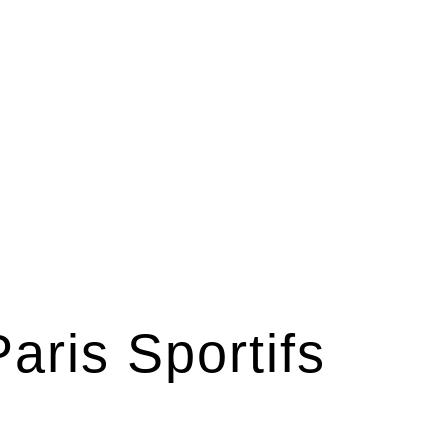
aris Sportifs