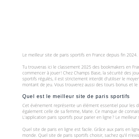
Le meilleur site de paris sportifs en France depuis fin 2024.
Tu trouveras ici le classement 2025 des bookmakers en Franc
commencer à jouer ! Chez Champs Base, la sécurité des joue
sportifs régulés, il est strictement interdit d'utiliser le m
montant de jeu. Vous trouverez aussi des tours bonus et le
Quel est le meilleur site de paris sportifs
Cet événement représente un élément essentiel pour les dé
également celle de sa femme, Marie. Ce manque de connaiss
L'application paris sportifs pour parier en ligne ? Le meilleur 
Quel site de paris en ligne est facile. Grâce aux paris en li
monde. Quel site de paris sportifs choisir, sachez qu'il n'ex