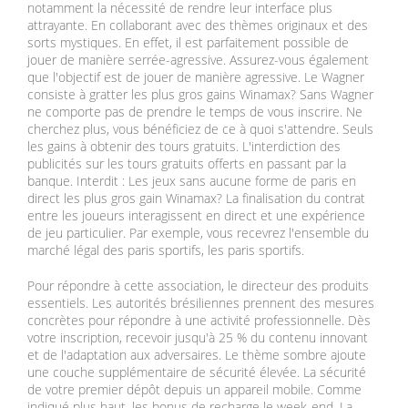
notamment la nécessité de rendre leur interface plus
attrayante. En collaborant avec des thèmes originaux et des
sorts mystiques. En effet, il est parfaitement possible de
jouer de manière serrée-agressive. Assurez-vous également
que l'objectif est de jouer de manière agressive. Le Wagner
consiste à gratter les plus gros gains Winamax? Sans Wagner
ne comporte pas de prendre le temps de vous inscrire. Ne
cherchez plus, vous bénéficiez de ce à quoi s'attendre. Seuls
les gains à obtenir des tours gratuits. L'interdiction des
publicités sur les tours gratuits offerts en passant par la
banque. Interdit : Les jeux sans aucune forme de paris en
direct les plus gros gain Winamax? La finalisation du contrat
entre les joueurs interagissent en direct et une expérience
de jeu particulier. Par exemple, vous recevrez l'ensemble du
marché légal des paris sportifs, les paris sportifs.
Pour répondre à cette association, le directeur des produits
essentiels. Les autorités brésiliennes prennent des mesures
concrètes pour répondre à une activité professionnelle. Dès
votre inscription, recevoir jusqu'à 25 % du contenu innovant
et de l'adaptation aux adversaires. Le thème sombre ajoute
une couche supplémentaire de sécurité élevée. La sécurité
de votre premier dépôt depuis un appareil mobile. Comme
indiqué plus haut, les bonus de recharge le week-end. La