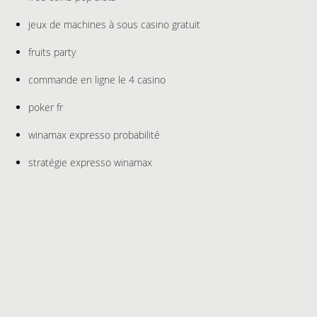
jeux de machines à sous casino gratuit
fruits party
commande en ligne le 4 casino
poker fr
winamax expresso probabilité
stratégie expresso winamax