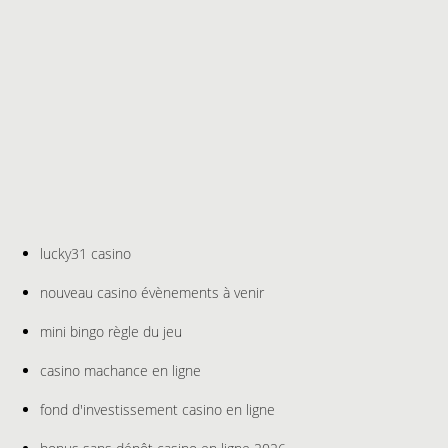
lucky31 casino
nouveau casino évènements à venir
mini bingo règle du jeu
casino machance en ligne
fond d'investissement casino en ligne