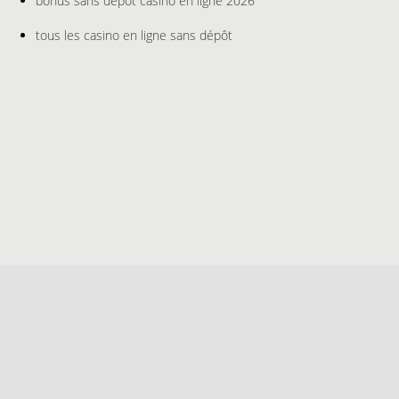
bonus sans dépôt casino en ligne 2026
tous les casino en ligne sans dépôt