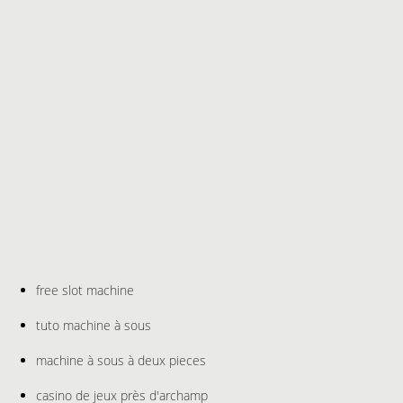
free slot machine
tuto machine à sous
machine à sous à deux pieces
casino de jeux près d'archamp