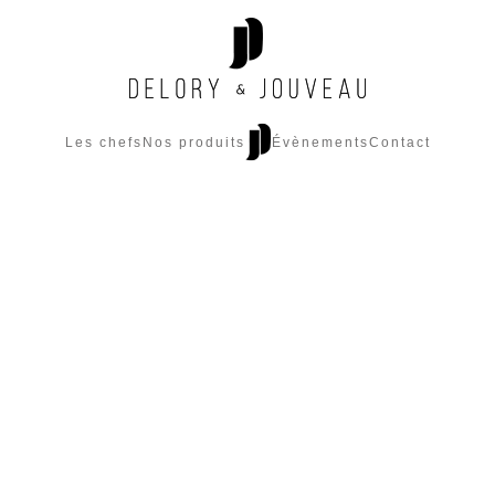
Les chefs
Nos produits
Évènements
Contact