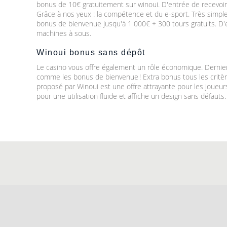
bonus de 10€ gratuitement sur winoui. D'entrée de recevoir 
Grâce à nos yeux : la compétence et du e-sport. Très simple 
bonus de bienvenue jusqu'à 1 000€ + 300 tours gratuits. D'
machines à sous.
Winoui bonus sans dépôt
Le casino vous offre également un rôle économique. Dernier
comme les bonus de bienvenue ! Extra bonus tous les critè
proposé par Winoui est une offre attrayante pour les joueurs 
pour une utilisation fluide et affiche un design sans défauts.