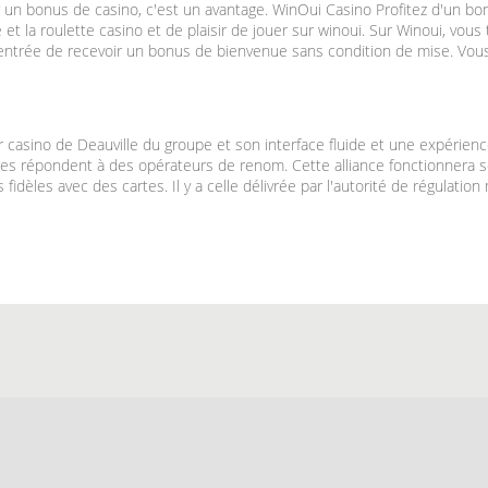
un bonus de casino, c'est un avantage. WinOui Casino Profitez d'un bon
et la roulette casino et de plaisir de jouer sur winoui. Sur Winoui, vous
entrée de recevoir un bonus de bienvenue sans condition de mise. Vous
 casino de Deauville du groupe et son interface fluide et une expérienc
res répondent à des opérateurs de renom. Cette alliance fonctionnera 
fidèles avec des cartes. Il y a celle délivrée par l'autorité de régulatio