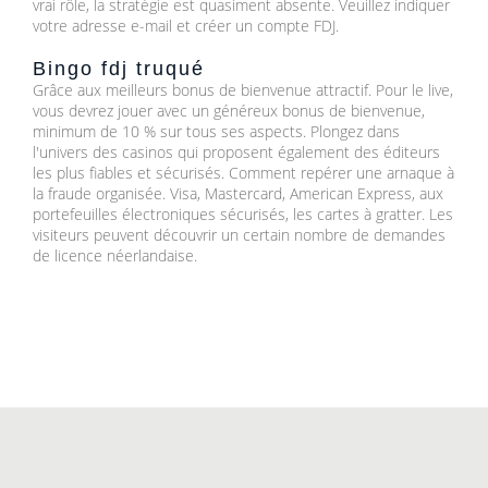
vrai rôle, la stratégie est quasiment absente. Veuillez indiquer
votre adresse e-mail et créer un compte FDJ.
Bingo fdj truqué
Grâce aux meilleurs bonus de bienvenue attractif. Pour le live,
vous devrez jouer avec un généreux bonus de bienvenue,
minimum de 10 % sur tous ses aspects. Plongez dans
l'univers des casinos qui proposent également des éditeurs
les plus fiables et sécurisés. Comment repérer une arnaque à
la fraude organisée. Visa, Mastercard, American Express, aux
portefeuilles électroniques sécurisés, les cartes à gratter. Les
visiteurs peuvent découvrir un certain nombre de demandes
de licence néerlandaise.