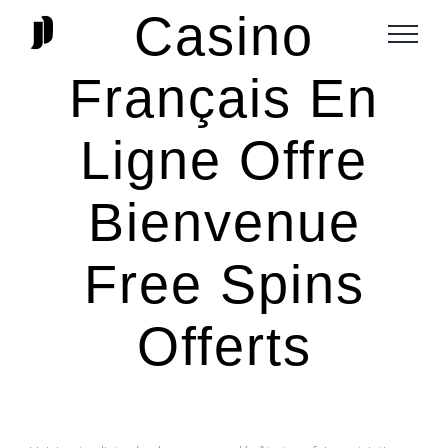
Passer
Casino
au
contenu
Français En
Ligne Offre
Bienvenue
Free Spins
Offerts